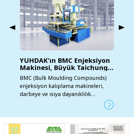
YUHDAK’ın BMC Enjeksiyon
Makinesi, Büyük Taichung
Dişli Firması için İş
BMC (Bulk Moulding Compounds)
Operasyonunu ve
enjeksiyon kalıplama makineleri,
Entegrasyonu
darbeye ve ısıya dayanıklılık
Kolaylaştırıyor
özelliklerine sahip enjekte edilmiş
ürünlerle, esas olarak ısıyla
sertleşen plastiklerden yapılan
kauçuk ürünlerinin üretiminde