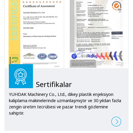
uzmanlaşmıştır, bu da onu otomobil
parçaları ve elektronik endüstrileri
ile ev için kasalar ve parçalar için
ideal kılar. cihazlar ve iletişim
cihazları.
Sertifikalar
YUHDAK Machinery Co., Ltd., dikey plastik enjeksiyon
kalıplama makinelerinde uzmanlaşmıştır ve 30 yıldan fazla
zengin üretim tecrübesi ve pazar trendi gözlemine
sahiptir.