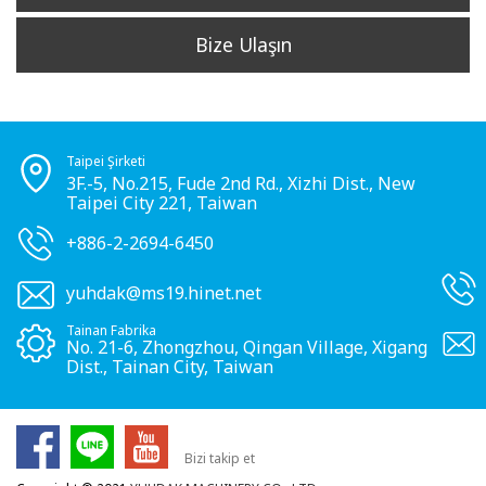
Bize Ulaşın
Taipei Şirketi
3F.-5, No.215, Fude 2nd Rd., Xizhi Dist., New
Taipei City 221, Taiwan
+886-2-2694-6450
yuhdak@ms19.hinet.net
Tainan Fabrika
No. 21-6, Zhongzhou, Qingan Village, Xigang
Dist., Tainan City, Taiwan
Bizi takip et