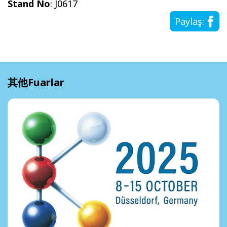
Stand No
: J0617
Paylaş:
其他Fuarlar