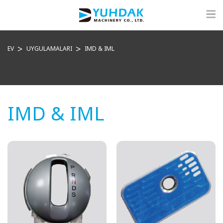
EV
UYGULAMALARI
IMD & IML
IMD & IML