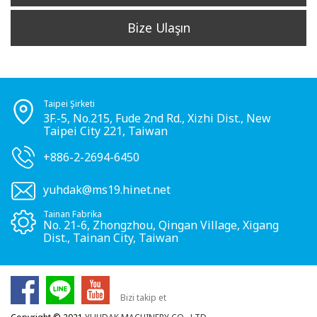
Bize Ulaşın
Taipei Şirketi
3F.-5, No.215, Fude 2nd Rd., Xizhi Dist., New
Taipei City 221, Taiwan
+886-2-2694-6450
yuhdak@ms19.hinet.net
Tainan Fabrika
No. 21-6, Zhongzhou, Qingan Village, Xigang
Dist., Tainan City, Taiwan
Bizi takip et