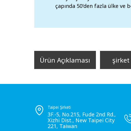
çapında 50'den fazla ülke ve b
Ürün Açıklaması
şirket 
Taipei Şirketi
3F.-5, No.215, Fude 2nd Rd.,
Xizhi Dist., New Taipei City
221, Taiwan