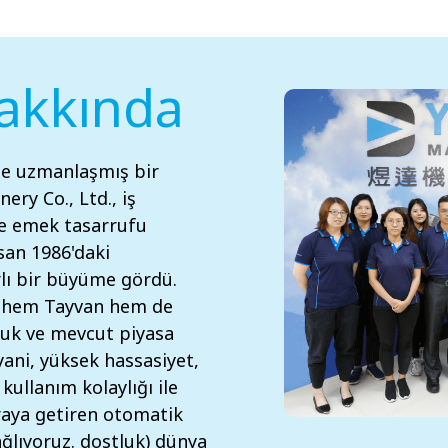
akkında
de uzmanlaşmış bir
ry Co., Ltd., iş
e emek tasarrufu
san 1986'daki
lı bir büyüme gördü.
, hem Tayvan hem de
rduk ve mevcut piyasa
yani, yüksek hassasiyet,
kullanım kolaylığı ile
araya getiren otomatik
ğlıyoruz. dostluk) dünya