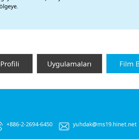
ölgeye.
Profili
Uygulamaları
Film 
+886-2-2694-6450
yuhdak@ms19.hinet.net