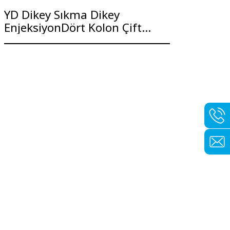
YD Dikey Sıkma Dikey
EnjeksiyonDört Kolon Çift
Enjeksiyon Döner Masa Serisi