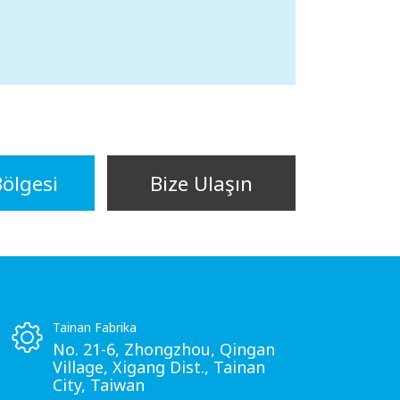
Bölgesi
Bize Ulaşın
Tainan Fabrika
No. 21-6, Zhongzhou, Qingan
Village, Xigang Dist., Tainan
City, Taiwan