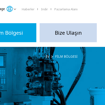
age
Haberler
Indir
Pazarlama Alanı
lm Bölgesi
Bize Ulaşın
EV
FILM BÖLGESI