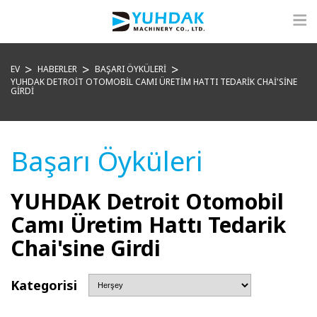
EV
HABERLER
BAŞARI ÖYKÜLERI
YUHDAK DETROIT OTOMOBIL CAMI ÜRETIM HATTI TEDARIK CHAI'SINE
GIRDI
Başarı Öyküleri
YUHDAK Detroit Otomobil
Camı Üretim Hattı Tedarik
Chai'sine Girdi
Kategorisi