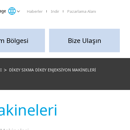
age
Haberler
Indir
Pazarlama Alanı
lm Bölgesi
Bize Ulaşın
I
DIKEY SIKMA DIKEY ENJEKSIYON MAKINELERI
kineleri