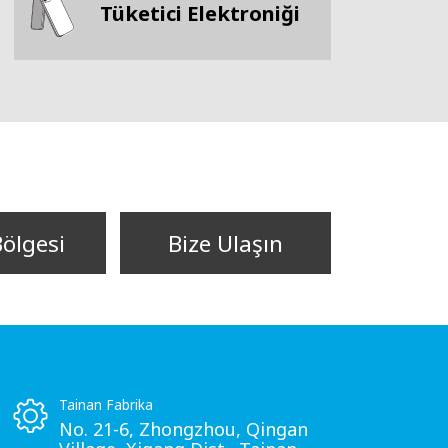
Tüketici Elektroniği
Bölgesi
Bize Ulaşın
Tainan Fabrika
No. 21-6, Zhongzhou, Qingan