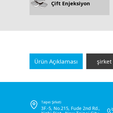
Çift Enjeksiyon
Ürün Açıklaması
şirket 
Taipei Şirketi
3F.-5, No.215, Fude 2nd Rd.,