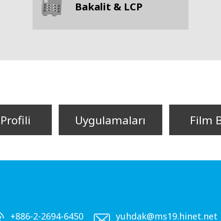
Bakalit & LCP
Profili
Uygulamaları
Film 
+886-2-2694-6450
yuhdak@ms19.hinet.net