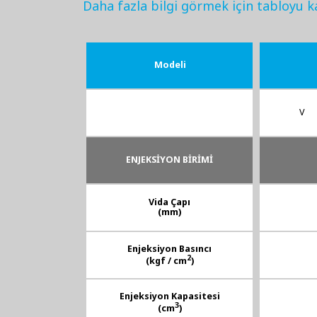
Daha fazla bilgi görmek için tabloyu k
Modeli
V
ENJEKSİYON BİRİMİ
Vida Çapı
(mm)
Enjeksiyon Basıncı
2
(kgf / cm
)
Enjeksiyon Kapasitesi
3
(cm
)