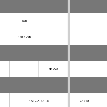
450
870 × 240
Φ 750
)
5.5+2.2 (7.5+3)
7.5 (10)