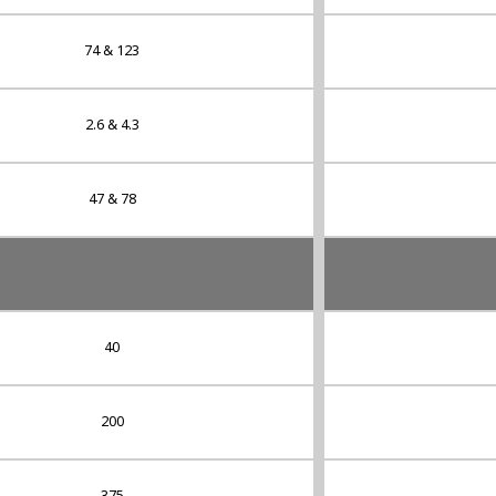
74 & 123
2.6 & 4.3
47 & 78
40
200
375