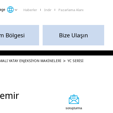
age
Haberler
Indir
Pazarlama Alanı
lm Bölgesi
Bize Ulaşın
RMALI YATAY ENJEKSIYON MAKINELERI
YC SERISI
demir
soruşturma