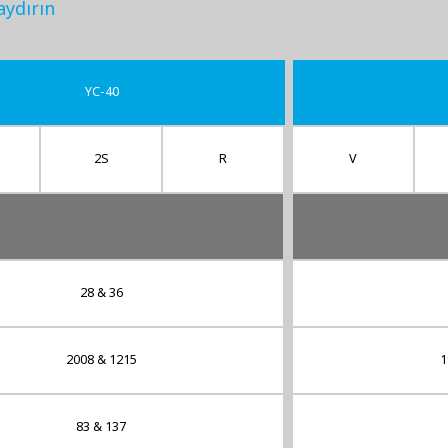
aydırın
YC-40
2S
R
V
28 & 36
2008 & 1215
1
83 & 137