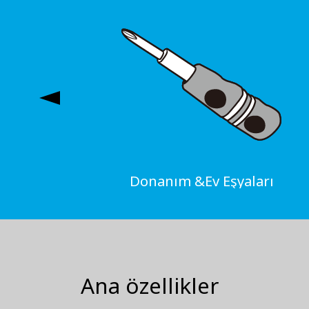
Donanım &Ev Eşyaları
Ana özellikler