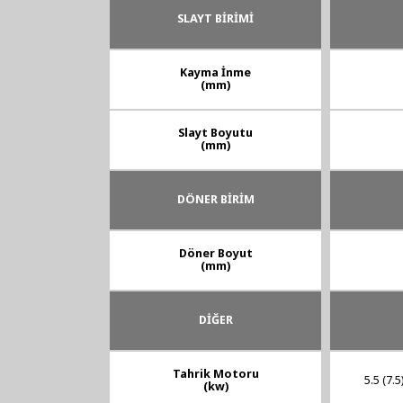
SLAYT BİRİMİ
Kayma İnme
(mm)
Slayt Boyutu
(mm)
DÖNER BİRİM
Döner Boyut
(mm)
DİĞER
Tahrik Motoru
5.5 (7.5
(kw)