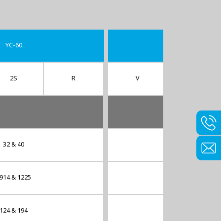
YC-60
YC-90
2S
R
V
2S
32 & 40
34 & 42
914 & 1225
1931 & 1265
124 & 194
149 & 228