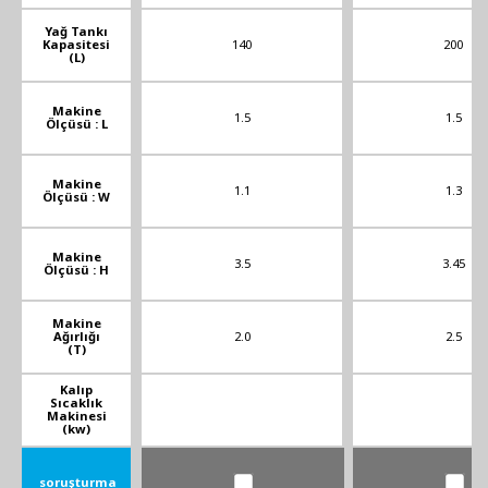
Yağ Tankı
Kapasitesi
140
200
(L)
Makine
1.5
1.5
Ölçüsü : L
Makine
1.1
1.3
Ölçüsü : W
Makine
3.5
3.45
Ölçüsü : H
Makine
Ağırlığı
2.0
2.5
(T)
Kalıp
Sıcaklık
Makinesi
(kw)
soruşturma