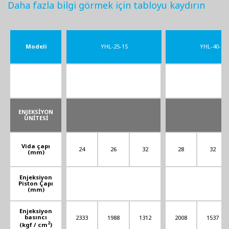
Daha fazla bilgi görmek için tabloyu kaydırın
Modeli
YHL-25-1S
YHL-40-1S
ENJEKSİYON
ÜNİTESİ
Vida çapı
24
26
32
28
32
(mm)
Enjeksiyon
Piston Çapı
(mm)
Enjeksiyon
basıncı
2333
1988
1312
2008
1537
2
(kgf / cm
)