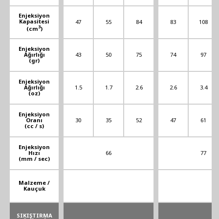
Enjeksiyon
Kapasitesi
47
55
84
83
108
3
(cm
)
Enjeksiyon
Ağırlığı
43
50
75
74
97
(gr)
Enjeksiyon
Ağırlığı
1.5
1.7
2.6
2.6
3.4
(oz)
Enjeksiyon
Oranı
30
35
52
47
61
(cc / s)
Enjeksiyon
Hızı
66
77
(mm / sec)
Malzeme /
Kauçuk
SIKIŞTIRMA