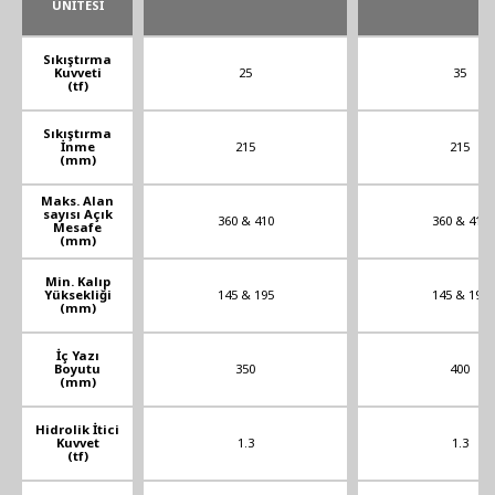
ÜNİTESİ
Sıkıştırma
Kuvveti
25
35
(tf)
Sıkıştırma
İnme
215
215
(mm)
Maks. Alan
sayısı Açık
360 & 410
360 & 410
Mesafe
(mm)
Min. Kalıp
Yüksekliği
145 & 195
145 & 195
(mm)
İç Yazı
Boyutu
350
400
(mm)
Hidrolik İtici
Kuvvet
1.3
1.3
(tf)