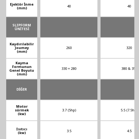
Ejektör İnme
40
40
(mm)
SLIPFORM
ÜNİTESİ
Kaydırılabilir
Joumey
260
320
(mm)
Kayma
Formunun
330 × 280
380 & 350
Genel Boyutu
(mm)
DİĞER
Motor
sürmek
3.7 (5hp)
5.5 (7.5hp)
(kw)
Isıtıcı
3.5
4.5
(kw)