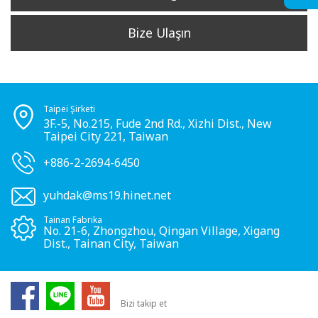
Bize Ulaşın
Taipei Şirketi
3F.-5, No.215, Fude 2nd Rd., Xizhi Dist., New
Taipei City 221, Taiwan
+886-2-2694-6450
yuhdak@ms19.hinet.net
Tainan Fabrika
No. 21-6, Zhongzhou, Qingan Village, Xigang
Dist., Tainan City, Taiwan
Bizi takip et