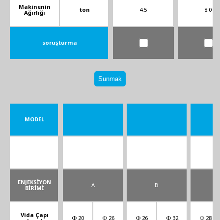
Makinenin
ton
4.5
8.0
Ağırlığı
soruşturma
Sunmak
MODEL
ENJEKSİYON
A
B
BİRİMİ
Vida Çapı
Φ 20
Φ 26
Φ 26
Φ 32
Φ 28