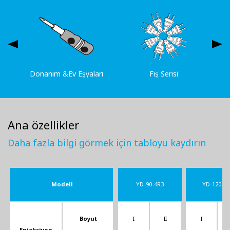
Donanım &Ev Eşyaları
Fiş Serisi
Ana özellikler
Daha fazla bilgi görmek için tabloyu kaydırın
Modeli
YD-90-4R3
YD-120-4R
Boyut
I
II
I
Enjeksiyon