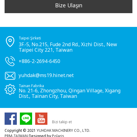
Bize Ulaşın
Taipei Şirketi
3F.-5, No.215, Fude 2nd Rd., Xizhi Dist., New
Taipei City 221, Taiwan
+886-2-2694-6450
yuhdak@ms19.hinet.net
Tainan Fabrika
No. 21-6, Zhongzhou, Qingan Village, Xigang
Dist., Tainan City, Taiwan
Bizi takip et
Copyright © 2021
YUHDAK MACHINERY CO., LTD.
PRM-TAIWAN
Designed by
Polaris