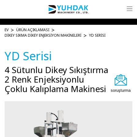
EV
ÜRÜN AÇIKLAMASI
DIKEY SIKMA DIKEY ENJEKSIYON MAKINELERI
YD SERISI
YD Serisi
4 Sütunlu Dikey Sıkıştırma
2 Renk Enjeksiyonlu
Çoklu Kalıplama Makinesi
soruşturma