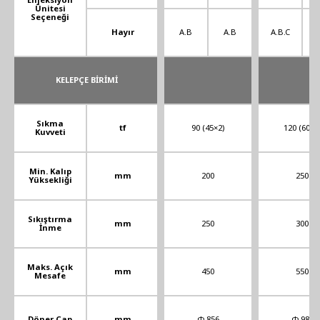
Ünitesi
Seçeneği
Hayır
A.B
A.B
A.B.C
A
KELEPÇE BİRİMİ
Sıkma
tf
90 (45×2)
120 (60×2
Kuvveti
Min. Kalıp
mm
200
250
Yüksekliği
Sıkıştırma
mm
250
300
İnme
Maks. Açık
mm
450
550
Mesafe
Döner Çap
mm
Φ 856
Φ 980