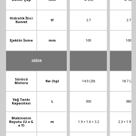
Hidrolik İtici
tf
2.7
2.7
Kuvvet
Ejektör İnme
mm
100
100
DİĞER
Sürücü
Kw (hp)
14.9 (20)
18.7 (25)
Motoru
Yağ Tankı
L
300
380
Kapasitesi
Makinenin
Boyutu (U x G
m
1.9 × 1.6 × 3.2
2.3 × 1.9 × 
x Y)