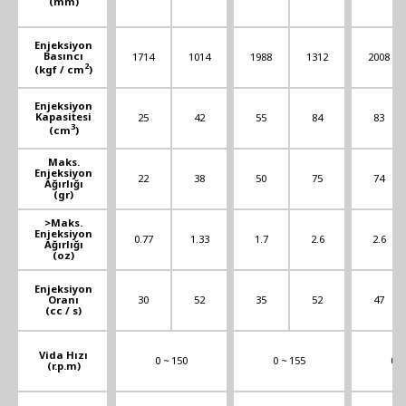
(mm)
Enjeksiyon
Basıncı
1714
1014
1988
1312
2008
2
(kgf / cm
)
Enjeksiyon
Kapasitesi
25
42
55
84
83
3
(cm
)
Maks.
Enjeksiyon
22
38
50
75
74
Ağırlığı
(gr)
>Maks.
Enjeksiyon
0.77
1.33
1.7
2.6
2.6
Ağırlığı
(oz)
Enjeksiyon
Oranı
30
52
35
52
47
(cc / s)
Vida Hızı
0 ~ 150
0 ~ 155
0 ~
(r.p.m)