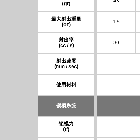
43
(gr)
最大射出重量
1.5
(oz)
射出率
30
(cc / s)
射出速度
(mm / sec)
使用材料
锁模系统
锁模力
(tf)