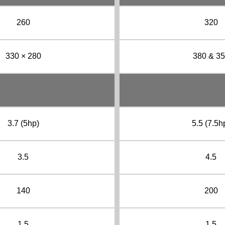
260
320
330 × 280
380 & 3
3.7 (5hp)
5.5 (7.5h
3.5
4.5
140
200
1.5
1.5