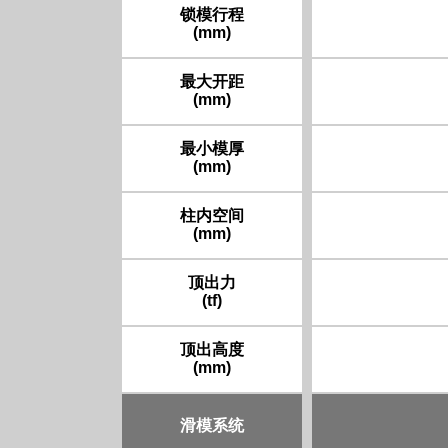
锁模行程
(mm)
最大开距
(mm)
最小模厚
(mm)
柱内空间
(mm)
顶出力
(tf)
顶出高度
(mm)
滑模系统