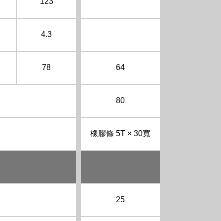
123
4.3
78
64
80
橡膠條 5T × 30寬
25