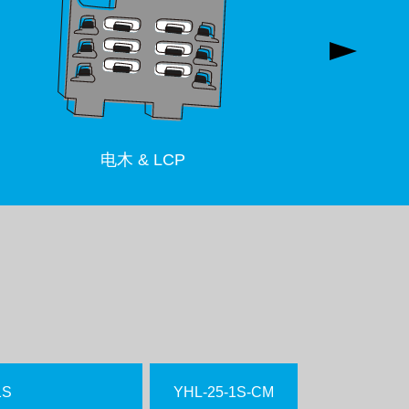
电木 & LCP
1S
YHL-25-1S-CM