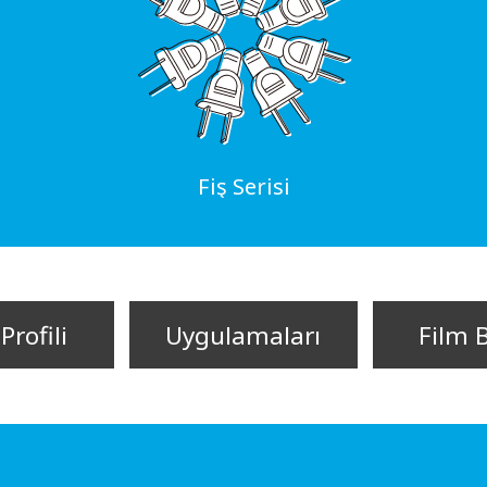
Fiş Serisi
Profili
Uygulamaları
Film 