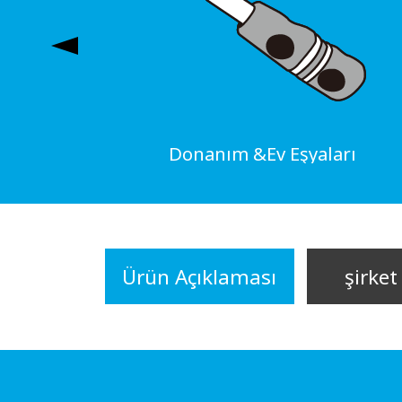
Donanım &Ev Eşyaları
Ürün Açıklaması
şirket 