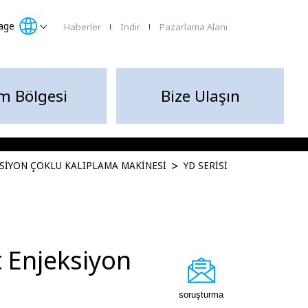
age
Haberler
Indir
Pazarlama Alanı
lm Bölgesi
Bize Ulaşın
KSIYON ÇOKLU KALIPLAMA MAKINESI
YD SERISI
t Enjeksiyon
soruşturma