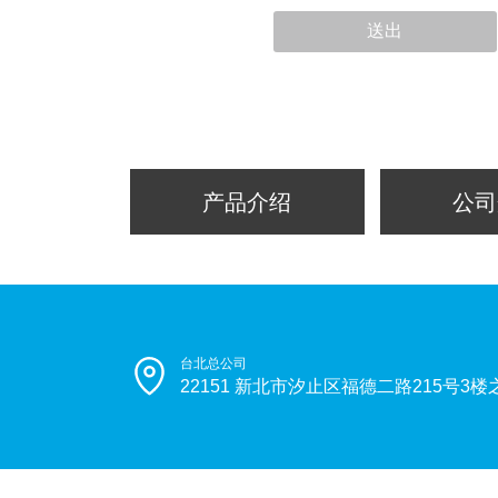
送出
产品介绍
公司
台北总公司
22151 新北市汐止区福德二路215号3楼