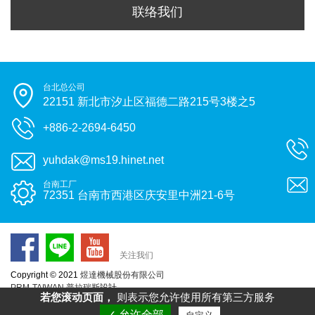
联络我们
台北总公司
22151 新北市汐止区福德二路215号3楼之5
+886-2-2694-6450
yuhdak@ms19.hinet.net
台南工厂
72351 台南市西港区庆安里中洲21-6号
关注我们
Copyright © 2021
煜達機械股份有限公司
PRM-TAIWAN
普拉瑞斯
設計
若您滚动页面，
则表示您允许使用所有第三方服务
✓ 允许全部