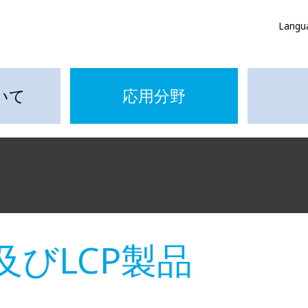
Langu
いて
応用分野
びLCP製品