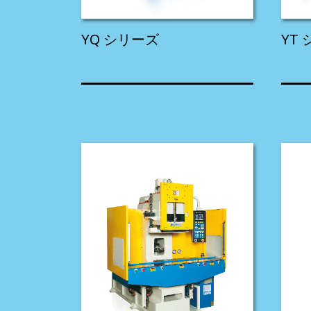
YQ シリーズ
YT