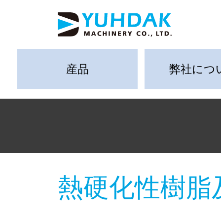
産品
弊社につ
熱硬化性樹脂及