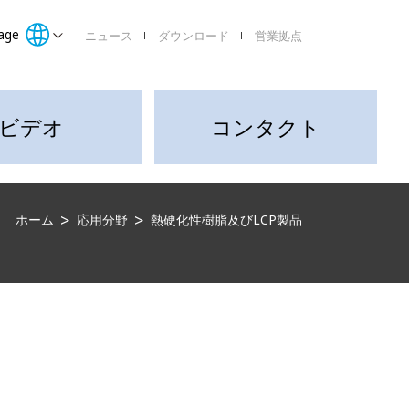
age
ニュース
ダウンロード
営業拠点
ビデオ
コンタクト
ホーム
応用分野
熱硬化性樹脂及びLCP製品